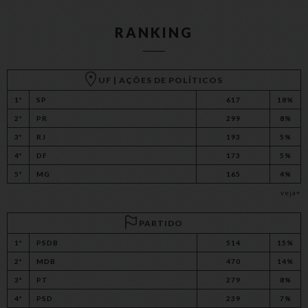
RANKING
UF | AÇÕES DE POLÍTICOS
1º
SP
617
18%
2º
PR
299
8%
3º
RJ
193
5%
4º
DF
173
5%
5º
MG
165
4%
veja+
PARTIDO
1º
PSDB
514
15%
2º
MDB
470
14%
3º
PT
279
8%
4º
PSD
239
7%