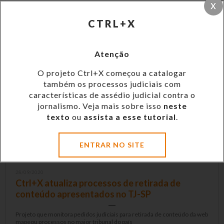
CTRL+X
28/09/2020
Atenção
Censura prévia aparece em pelo menos três
decisões judiciais só em novembro
O projeto Ctrl+X começou a catalogar
também os processos judiciais com
Decisões no AM, em MG e em SP impedem jornalistas e comunicadores
características de assédio judicial contra o
de mencionar pessoas
jornalismo. Veja mais sobre isso
neste
texto
ou
assista a esse tutorial
.
ENTRAR NO SITE
28/09/2020
Ctrl+X atualiza processos de retirada de
conteúdo apresentados no TJ-SP
Projeto que monitora pedidos judiciais para retirada de conteúdo da web
mapeou processos no maior tribunal do país