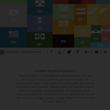
RO
MS
AP
RR
AC
MG
AL
SE
CE
RN
ES
PB
GO
PI
MT
TO
VER AÇÕES RELACIONADAS
SOBRE NOSSOS DADOS
A base de dados é alimentada por monitoramento ativo de
sites do judiciário brasileiro, por representantes de
empresas intimadas e por jornalistas processados que entram
em contato com o projeto. Naquelas ações de políticos onde o
autor é um partido ou uma coligação, nossa equipe tenta,
sempre que possível, identificar quem é o político por trás da
ação. Por isso, em alguns casos, o campo "autor" será diferente
do campo "político".