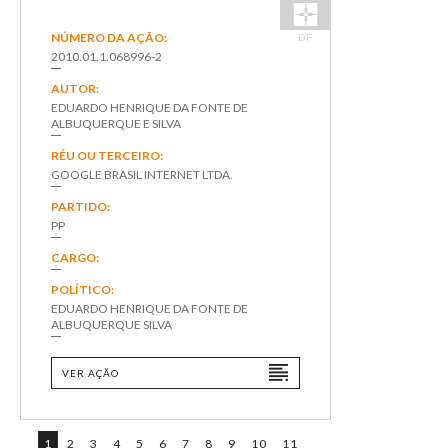
NÚMERO DA AÇÃO:
DF
2010.01.1.068996-2
AUTOR:
EDUARDO HENRIQUE DA FONTE DE
ALBUQUERQUE E SILVA
RÉU OU TERCEIRO:
GOOGLE BRASIL INTERNET LTDA.
PARTIDO:
PP
CARGO:
POLÍTICO:
EDUARDO HENRIQUE DA FONTE DE
ALBUQUERQUE SILVA
VER AÇÃO
1
2
3
4
5
6
7
8
9
10
11