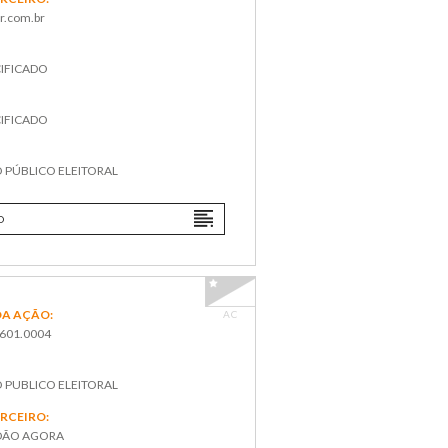
r.com.br
IFICADO
IFICADO
:
O PÚBLICO ELEITORAL
O
A AÇÃO:
AC
.601.0004
O PUBLICO ELEITORAL
ERCEIRO:
DÃO AGORA