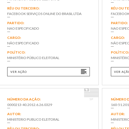
RÉU OU TERCEIRO:
RÉU OU T
FACEBOOK SERVIÇOS ONLINE DO BRASIL LTDA
FACEBOOK 
PARTIDO:
PARTIDO:
NAO ESPECIFICADO
NAO ESPEC
CARGO:
CARGO:
NÃO ESPECIFICADO
NÃO ESPEC
POLÍTICO:
POLÍTICO
MINISTÉRIO PÚBLICO ELEITORAL
MINISTÉRI
VER AÇÃO
VER AÇÃ
NÚMERO DA AÇÃO:
NÚMERO D
SP
0000213-40.2012.6.26.0329
160-51.201
AUTOR:
AUTOR:
MINISTERIO PUBLICO ELEITORAL
MINISTERI
RÉU OU TERCEIRO:
RÉU OU T