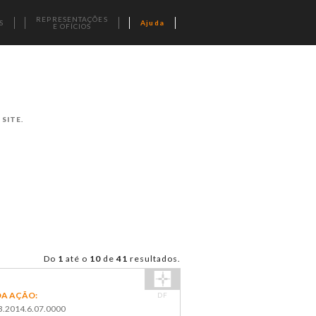
REPRESENTAÇÕES
S
Ajuda
E OFÍCIOS
SITE.
Do
1
até o
10
de
41
resultados.
A AÇÃO:
DF
.2014.6.07.0000