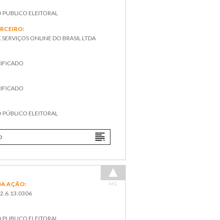
O PUBLICO ELEITORAL
ERCEIRO:
SERVIÇOS ONLINE DO BRASIL LTDA
IFICADO
IFICADO
:
O PÚBLICO ELEITORAL
O
A AÇÃO:
MG
2.6.13.0306
O PUBLICO ELEITORAL