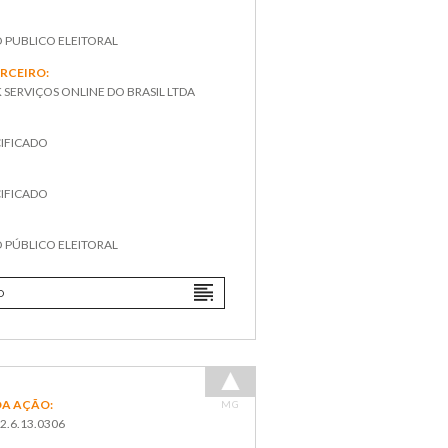
O PUBLICO ELEITORAL
ERCEIRO:
SERVIÇOS ONLINE DO BRASIL LTDA
IFICADO
IFICADO
:
O PÚBLICO ELEITORAL
O
A AÇÃO:
MG
2.6.13.0306