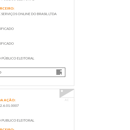
ERCEIRO:
SERVIÇOS ONLINE DO BRASIL LTDA
IFICADO
IFICADO
:
O PÚBLICO ELEITORAL
O
A AÇÃO:
AC
2.6.01.0007
O PUBLICO ELEITORAL
ERCEIRO: