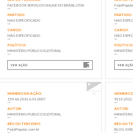
FACEBOOK SERVIÇOS ONLINE DO BRASIL LTDA
FeijóPopula
PARTIDO:
PARTIDO:
NAO ESPECIFICADO
NAO ESPEC
CARGO:
CARGO:
NÃO ESPECIFICADO
NÃO ESPEC
POLÍTICO:
POLÍTICO
MINISTÉRIO PÚBLICO ELEITORAL
MINISTÉRI
VER AÇÃO
VER AÇÃ
NÚMERO DA AÇÃO:
NÚMERO D
AC
159-66.2012.6.01.0007
9213.2012
AUTOR:
AUTOR:
MINISTERIO PUBLICO ELEITORAL
MINISTERI
RÉU OU TERCEIRO:
RÉU OU T
FeijóPopular.com.br
BLOG JOR