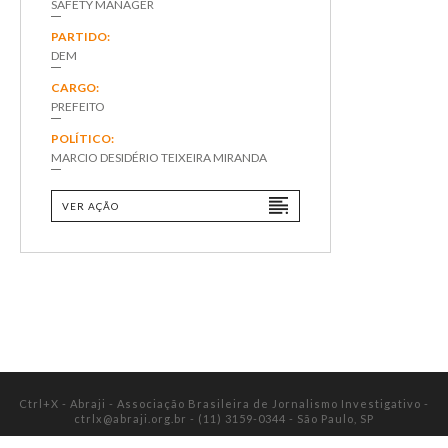
SAFETY MANAGER
PARTIDO:
DEM
CARGO:
PREFEITO
POLÍTICO:
MARCIO DESIDÉRIO TEIXEIRA MIRANDA
VER AÇÃO
Ctrl+X -
Abraji - Associação Brasileira de Jornalismo Investigativo
-
ctrlx@abraji.org.br
-
(11) 3159-0344
-
São Paulo, SP